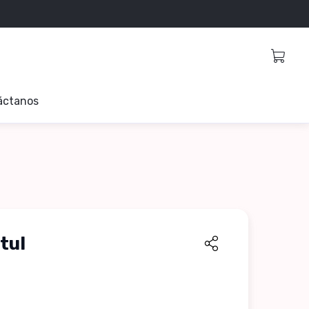
áctanos
 tul