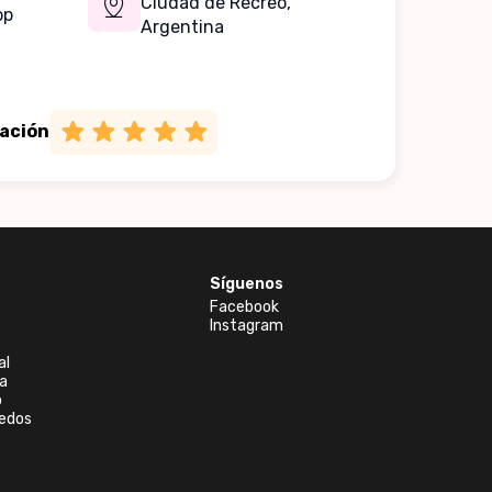
Ciudad de Recreo,
op
Argentina
cación
Síguenos
Facebook
Instagram
al
a
o
edos