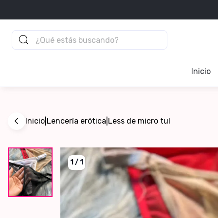
Inicio
Inicio
Lencería erótica
Less de micro tul
|
|
1
/
1