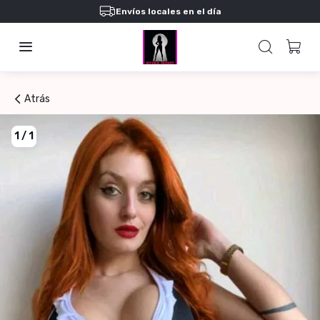
Envíos locales en el día
Atrás
1
/
1